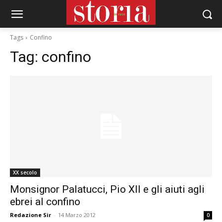
Tags
Confino
Tag:
confino
XX secolo
Monsignor Palatucci, Pio XII e gli aiuti agli
ebrei al confino
Redazione Sir
-
14 Marzo 2012
0