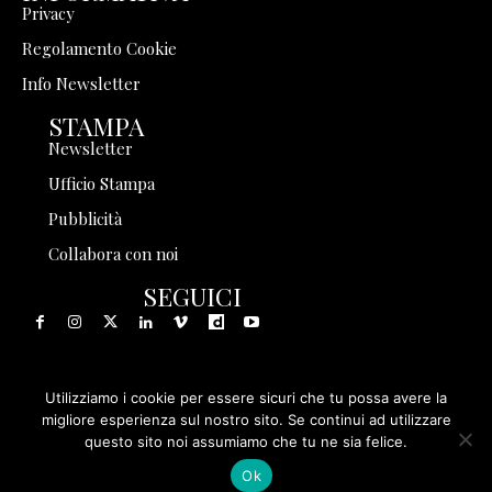
Privacy
Regolamento Cookie
Info Newsletter
STAMPA
Newsletter
Ufficio Stampa
Pubblicità
Collabora con noi
SEGUICI
Utilizziamo i cookie per essere sicuri che tu possa avere la
© 1999 - 2025 Storia in Rete Srl - Tutti i diritti riservati - P.
migliore esperienza sul nostro sito. Se continui ad utilizzare
questo sito noi assumiamo che tu ne sia felice.
IVA 08570971005
Ok