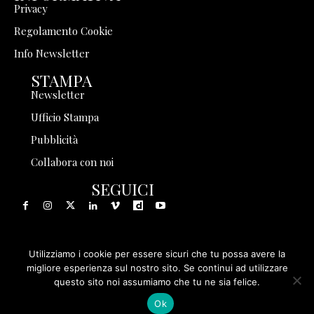
Privacy
Regolamento Cookie
Info Newsletter
STAMPA
Newsletter
Ufficio Stampa
Pubblicità
Collabora con noi
SEGUICI
Utilizziamo i cookie per essere sicuri che tu possa avere la
© 1999 - 2025 Storia in Rete Srl - Tutti i diritti riservati - P.
migliore esperienza sul nostro sito. Se continui ad utilizzare
questo sito noi assumiamo che tu ne sia felice.
IVA 08570971005
Ok