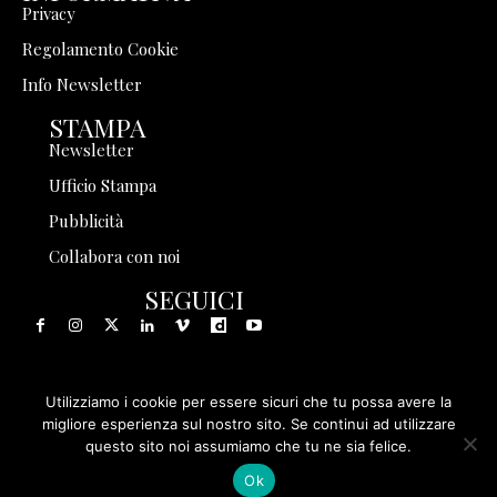
Privacy
Regolamento Cookie
Info Newsletter
STAMPA
Newsletter
Ufficio Stampa
Pubblicità
Collabora con noi
SEGUICI
Utilizziamo i cookie per essere sicuri che tu possa avere la
© 1999 - 2025 Storia in Rete Srl - Tutti i diritti riservati - P.
migliore esperienza sul nostro sito. Se continui ad utilizzare
questo sito noi assumiamo che tu ne sia felice.
IVA 08570971005
Ok