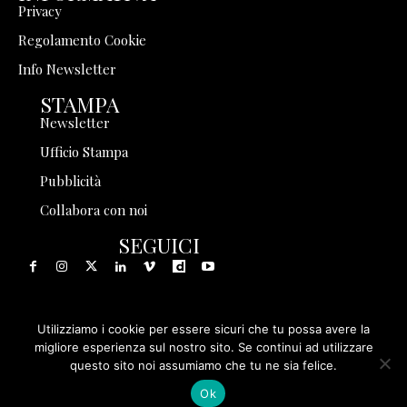
Privacy
Regolamento Cookie
Info Newsletter
STAMPA
Newsletter
Ufficio Stampa
Pubblicità
Collabora con noi
SEGUICI
Utilizziamo i cookie per essere sicuri che tu possa avere la
© 1999 - 2025 Storia in Rete Srl - Tutti i diritti riservati - P.
migliore esperienza sul nostro sito. Se continui ad utilizzare
questo sito noi assumiamo che tu ne sia felice.
IVA 08570971005
Ok