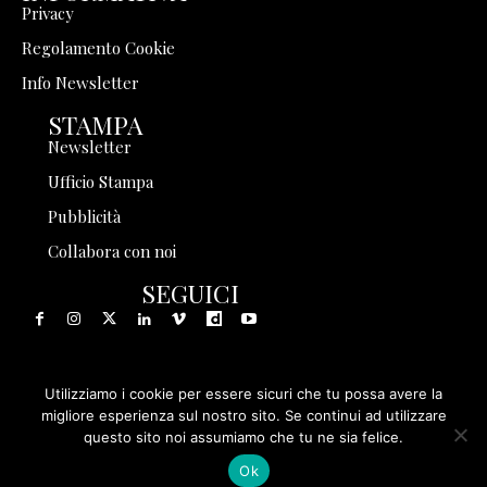
Privacy
Regolamento Cookie
Info Newsletter
STAMPA
Newsletter
Ufficio Stampa
Pubblicità
Collabora con noi
SEGUICI
Utilizziamo i cookie per essere sicuri che tu possa avere la
© 1999 - 2025 Storia in Rete Srl - Tutti i diritti riservati - P.
migliore esperienza sul nostro sito. Se continui ad utilizzare
questo sito noi assumiamo che tu ne sia felice.
IVA 08570971005
Ok