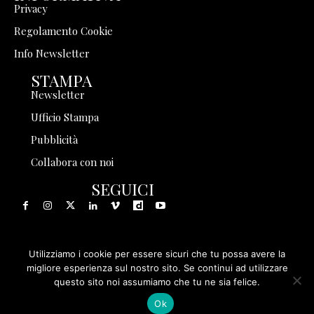
Privacy
Regolamento Cookie
Info Newsletter
STAMPA
Newsletter
Ufficio Stampa
Pubblicità
Collabora con noi
SEGUICI
Utilizziamo i cookie per essere sicuri che tu possa avere la
© 1999 - 2025 Storia in Rete Srl - Tutti i diritti riservati - P.
migliore esperienza sul nostro sito. Se continui ad utilizzare
questo sito noi assumiamo che tu ne sia felice.
IVA 08570971005
Ok