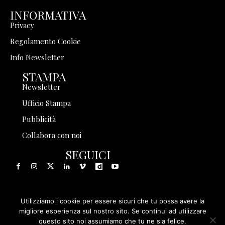
INFORMATIVA
Privacy
Regolamento Cookie
Info Newsletter
STAMPA
Newsletter
Ufficio Stampa
Pubblicità
Collabora con noi
SEGUICI
Utilizziamo i cookie per essere sicuri che tu possa avere la
© 1999 - 2025 Storia in Rete Srl - Tutti i diritti riservati - P.
migliore esperienza sul nostro sito. Se continui ad utilizzare
questo sito noi assumiamo che tu ne sia felice.
IVA 08570971005