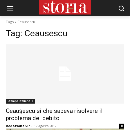
Tags
Ceausescu
Tag:
Ceausescu
Stampa italiana 1
Ceauşescu sì che sapeva risolvere il
problema del debito
Redazione Sir
-
17 Agosto 2012
0