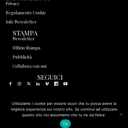
Privacy
Regolamento Cookie
Info Newsletter
STAMPA
Newsletter
Ufficio Stampa
Pubblicità
Collabora con noi
SEGUICI
Utilizziamo i cookie per essere sicuri che tu possa avere la
© 1999 - 2025 Storia in Rete Srl - Tutti i diritti riservati - P.
migliore esperienza sul nostro sito. Se continui ad utilizzare
questo sito noi assumiamo che tu ne sia felice.
IVA 08570971005
Ok