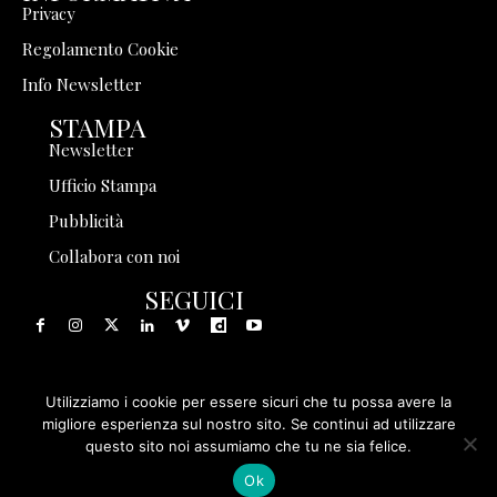
Privacy
Regolamento Cookie
Info Newsletter
STAMPA
Newsletter
Ufficio Stampa
Pubblicità
Collabora con noi
SEGUICI
Utilizziamo i cookie per essere sicuri che tu possa avere la
© 1999 - 2025 Storia in Rete Srl - Tutti i diritti riservati - P.
migliore esperienza sul nostro sito. Se continui ad utilizzare
questo sito noi assumiamo che tu ne sia felice.
IVA 08570971005
Ok