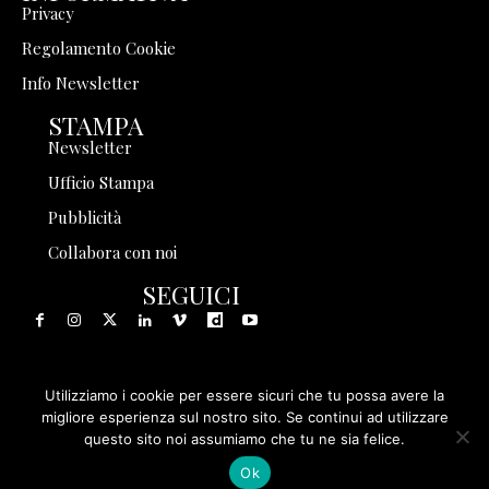
Privacy
Regolamento Cookie
Info Newsletter
STAMPA
Newsletter
Ufficio Stampa
Pubblicità
Collabora con noi
SEGUICI
Utilizziamo i cookie per essere sicuri che tu possa avere la
© 1999 - 2025 Storia in Rete Srl - Tutti i diritti riservati - P.
migliore esperienza sul nostro sito. Se continui ad utilizzare
questo sito noi assumiamo che tu ne sia felice.
IVA 08570971005
Ok