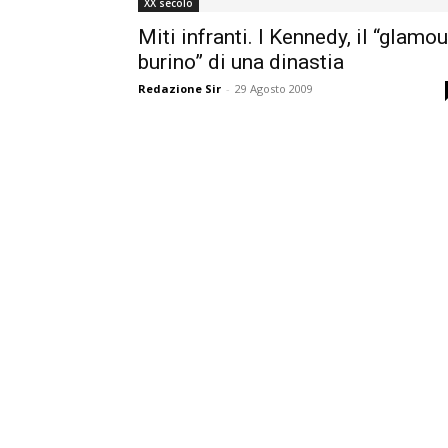
XX secolo
Miti infranti. I Kennedy, il “glamou
burino” di una dinastia
Redazione Sir
-
29 Agosto 2009