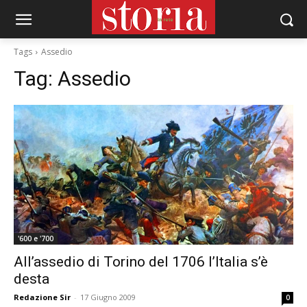
Tags
Assedio
Tag:
Assedio
'600 e '700
All’assedio di Torino del 1706 l’Italia s’è
desta
Redazione Sir
-
17 Giugno 2009
0