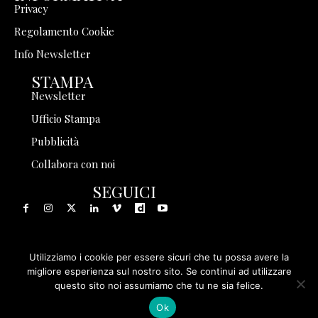
Privacy
Regolamento Cookie
Info Newsletter
STAMPA
Newsletter
Ufficio Stampa
Pubblicità
Collabora con noi
SEGUICI
Utilizziamo i cookie per essere sicuri che tu possa avere la
© 1999 - 2025 Storia in Rete Srl - Tutti i diritti riservati - P.
migliore esperienza sul nostro sito. Se continui ad utilizzare
questo sito noi assumiamo che tu ne sia felice.
IVA 08570971005
Ok