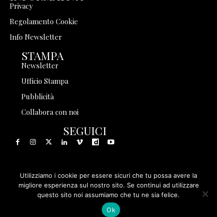
Privacy
Regolamento Cookie
Info Newsletter
STAMPA
Newsletter
Ufficio Stampa
Pubblicità
Collabora con noi
SEGUICI
Utilizziamo i cookie per essere sicuri che tu possa avere la
© 1999 - 2025 Storia in Rete Srl - Tutti i diritti riservati - P.
migliore esperienza sul nostro sito. Se continui ad utilizzare
questo sito noi assumiamo che tu ne sia felice.
IVA 08570971005
Ok