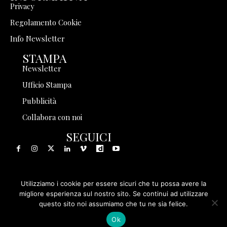
Privacy
Regolamento Cookie
Info Newsletter
STAMPA
Newsletter
Ufficio Stampa
Pubblicità
Collabora con noi
SEGUICI
Utilizziamo i cookie per essere sicuri che tu possa avere la
© 1999 - 2025 Storia in Rete Srl - Tutti i diritti riservati - P.
migliore esperienza sul nostro sito. Se continui ad utilizzare
questo sito noi assumiamo che tu ne sia felice.
IVA 08570971005
Ok