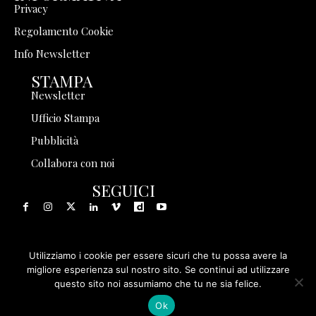
Privacy
Regolamento Cookie
Info Newsletter
STAMPA
Newsletter
Ufficio Stampa
Pubblicità
Collabora con noi
SEGUICI
Utilizziamo i cookie per essere sicuri che tu possa avere la
© 1999 - 2025 Storia in Rete Srl - Tutti i diritti riservati - P.
migliore esperienza sul nostro sito. Se continui ad utilizzare
questo sito noi assumiamo che tu ne sia felice.
IVA 08570971005
Ok