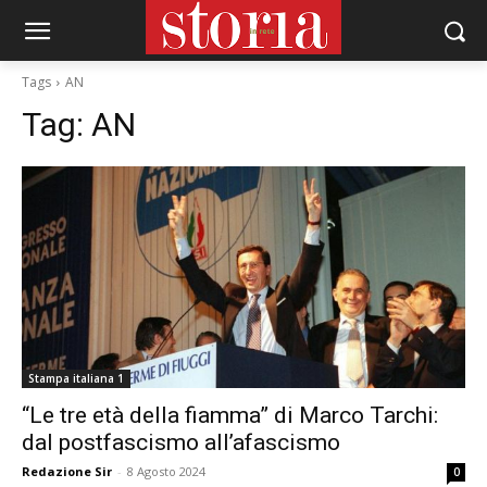
Tags
AN
Tag:
AN
Stampa italiana 1
“Le tre età della fiamma” di Marco Tarchi:
dal postfascismo all’afascismo
Redazione Sir
-
8 Agosto 2024
0