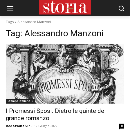
Tags
Alessandro Manzoni
Tag:
Alessandro Manzoni
Stampa italiana 2
I Promessi Sposi. Dietro le quinte del
grande romanzo
Redazione Sir
-
12 Giugno 2022
0