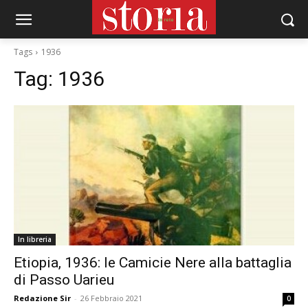
Tags
1936
Tag:
1936
In libreria
Etiopia, 1936: le Camicie Nere alla battaglia
di Passo Uarieu
Redazione Sir
-
26 Febbraio 2021
0