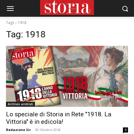
Tags
1918
Tag:
1918
Archivio arretrati
Lo speciale di Storia in Rete "1918. La
Vittoria" è in edicola!
Redazione Sir
-
30 Ottobre 2018
0