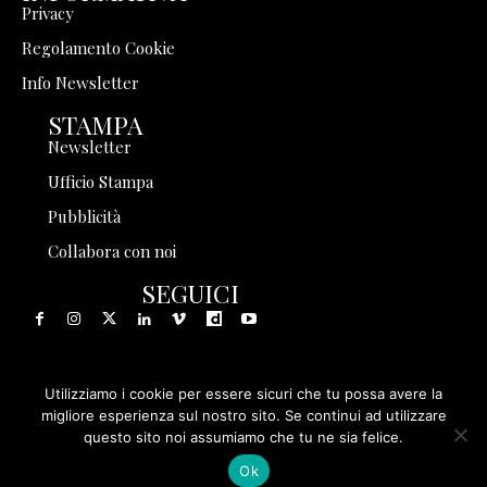
Privacy
Regolamento Cookie
Info Newsletter
STAMPA
Newsletter
Ufficio Stampa
Pubblicità
Collabora con noi
SEGUICI
Utilizziamo i cookie per essere sicuri che tu possa avere la
© 1999 - 2025 Storia in Rete Srl - Tutti i diritti riservati - P.
migliore esperienza sul nostro sito. Se continui ad utilizzare
questo sito noi assumiamo che tu ne sia felice.
IVA 08570971005
Ok