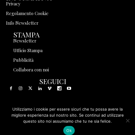
Privacy
Regolamento Cookie
Info Newsletter
STAMPA
Newsletter
Ufficio Stampa
Pubblicità
Collabora con noi
SEGUICI
Utilizziamo i cookie per essere sicuri che tu possa avere la
© 1999 - 2025 Storia in Rete Srl - Tutti i diritti riservati - P.
migliore esperienza sul nostro sito. Se continui ad utilizzare
questo sito noi assumiamo che tu ne sia felice.
IVA 08570971005
Ok