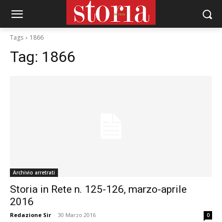
Tags
1866
Tag:
1866
Archivio arretrati
Storia in Rete n. 125-126, marzo-aprile
2016
Redazione Sir
-
30 Marzo 2016
0