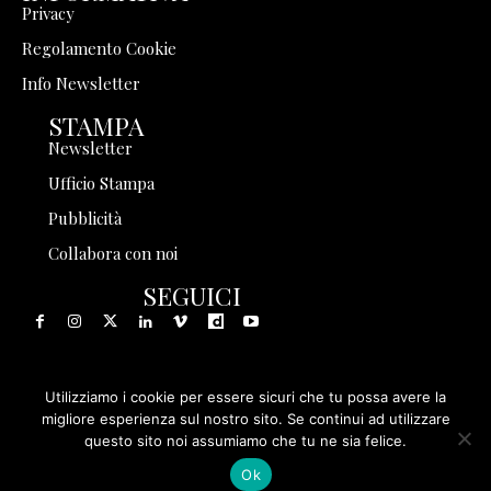
Privacy
Regolamento Cookie
Info Newsletter
STAMPA
Newsletter
Ufficio Stampa
Pubblicità
Collabora con noi
SEGUICI
Utilizziamo i cookie per essere sicuri che tu possa avere la
© 1999 - 2025 Storia in Rete Srl - Tutti i diritti riservati - P.
migliore esperienza sul nostro sito. Se continui ad utilizzare
questo sito noi assumiamo che tu ne sia felice.
IVA 08570971005
Ok