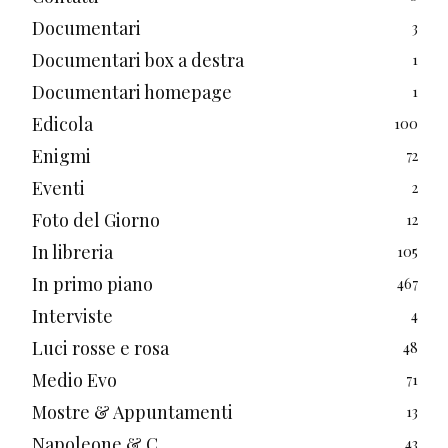
Documentari
3
Documentari box a destra
1
Documentari homepage
1
Edicola
100
Enigmi
72
Eventi
2
Foto del Giorno
12
In libreria
105
In primo piano
467
Interviste
4
Luci rosse e rosa
48
Medio Evo
71
Mostre & Appuntamenti
13
Napoleone & C.
43