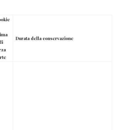
okie
rima
Durata della conservazione
di
rza
rte