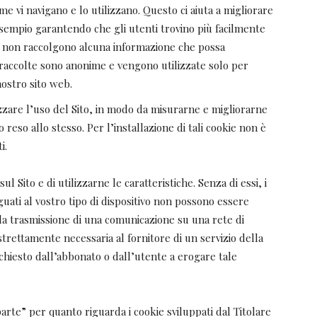
e vi navigano e lo utilizzano. Questo ci aiuta a migliorare
sempio garantendo che gli utenti trovino più facilmente
ie non raccolgono alcuna informazione che possa
i raccolte sono anonime e vengono utilizzate solo per
nostro sito web.
zzare l’uso del Sito, in modo da misurarne e migliorarne
io reso allo stesso. Per l’installazione di tali cookie non è
i.
l Sito e di utilizzarne le caratteristiche. Senza di essi, i
guati al vostro tipo di dispositivo non possono essere
re la trasmissione di una comunicazione su una rete di
trettamente necessaria al fornitore di un servizio della
chiesto dall’abbonato o dall’utente a erogare tale
rte” per quanto riguarda i cookie sviluppati dal Titolare