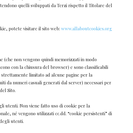
tendono quelli sviluppati da Terzi rispetto il Titolare del
okie, potete visitare il sito web:
www.allaboutcookies.org
sione (che non vengono quindi memorizzati in modo
cono con la chiusura del browser) e sono classificabili
 è strettamente limitato ad alcune pagine per la
ituiti da numeri casuali generati dal server) necessari per
del Sito.
li utenti. Non viene fatto uso di cookie per la
nale, né vengono utilizzati cc.dd. “cookie persistenti” di
degli utenti.