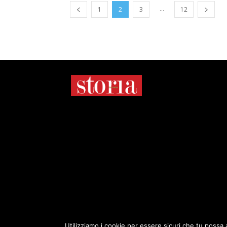
...
1
2
3
12
Utilizziamo i cookie per essere sicuri che tu possa 