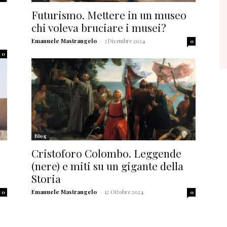
Futurismo. Mettere in un museo
chi voleva bruciare i musei?
Emanuele Mastrangelo
-
3 Dicembre 2024
0
0
Blog
Cristoforo Colombo. Leggende
(nere) e miti su un gigante della
Storia
Emanuele Mastrangelo
-
12 Ottobre 2024
0
0