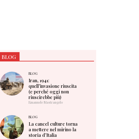
BLOG
BLOG
Iran, 1941:
quell’invasione riuscita
(e perché oggi non
riuscirebbe più)
Emanuele Mastrangelo
BLOG
La cancel culture torna
a mettere nel mirino la
storia d’Italia