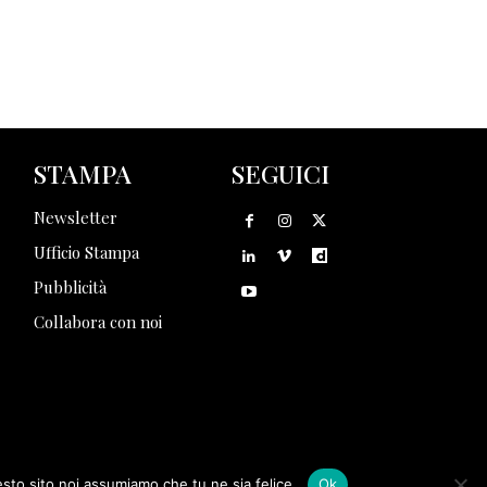
STAMPA
SEGUICI
Newsletter
Ufficio Stampa
Pubblicità
Collabora con noi
esto sito noi assumiamo che tu ne sia felice.
Ok